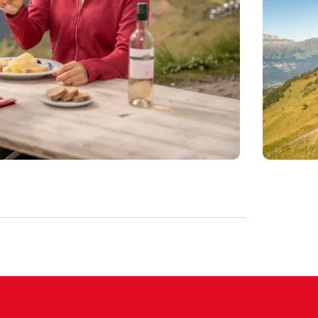
spektakulärer Aussicht am Flumserberg,
ine Landschaft wanderst und unterwegs
ang (vegetarische Variante inkl.)