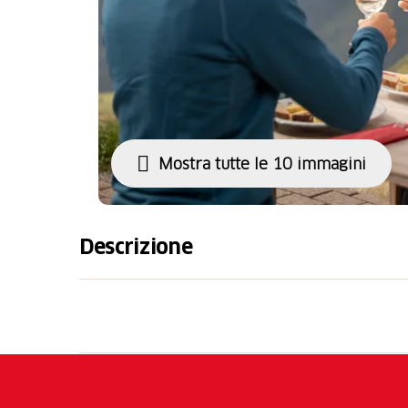
Mostra tutte le 10 immagini
Descrizione
Geniesse eine kulinarische Wanderung mit 
bei der du von Gang zu Gang durch die alp
drei Köstlichkeiten entdeckst.
Wanderung mit 3 kulinarischen Stopps
In jedem Restaurant erhältst du einen G