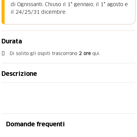
di Ognissanti. Chiuso il 1° gennaio, il 1° agosto e
il 24/25/31 dicembre.
Durata
Di solito gli ospiti trascorrono
2 ore
qui.
Descrizione
Ciò che vive lascia tracce. Possono essere piume,
ossa, impronte, odori o tracce visibili solo alla luce
UV. Nell’attuale mostra speciale «Spuren – Fährten,
Frass und Federn» («Tracce – impronte, resti di cibo
e piume»), l’attenzione è rivolta alle tracce e a chi le
Domande frequenti
ha lasciate: chi è passato di qui e perché? Solo chi
osserva con attenzione scoprirà l’intera storia