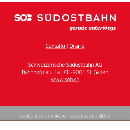
dell’animale nascosto. Le postazioni interattive
offrono spiegazioni, aiuti per l’identificazione e
oggetti di confronto, affinché grandi e piccoli
investigatori siano infine pronti ad affrontare gli
enigmi delle tracce nella natura selvaggia.
Servizi inclusi:
Contatto
I
Orario
Ingresso famiglia (2 adulti e max. 4 bambini)
Schweizerische Südostbahn AG
www.sob.ch
Swiss Booking AG è responsabile della
mediazione di tutti i servizi nello shop.