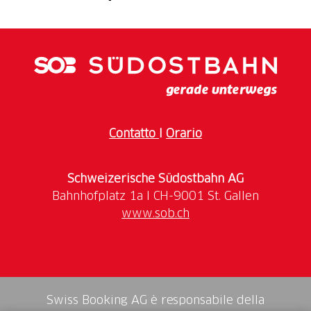
del Golf Gerre Losone ed è utilizzato dalla Golf
Academy per i suoi corsi. Soci ed ospiti del Golf
Gerre Losone possono utilizzarlo liberamente. Al
campo pratica si può giocare senza handicap. Non
sono necessarie le partenze, ma gli ospiti dovranno
annunciarsi prima di recarsi al driving range al
ricevimento. Sono compresi 2 gettoni per 24 palle.
Contatto
I
Orario
Il Golf Gerre Losone si fa strada verso il futuro del
golf nel Ticino, diventando il primo a implementare
Schweizerische Südostbahn AG
la soluzione TrackMan Range nel raggio di 200 km.
Questa tecnologia, considerata la più all’avanguardia a
www.sob.ch
livello mondiale, offre ai giocatori dati di analisi della
pratica in tempo reale e possibilità di giocare su
campi virtuali per rivoluzionare il metodo di
allenamento. Inoltre, tra le attività che verranno
promosse su TrackMan Range durante l’anno avrete
Swiss Booking AG è responsabile della
la possibilità di competere in tornei interattivi con