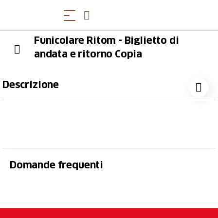
Funicolare Ritom - Biglietto di
andata e ritorno Copia
Descrizione
Con una pendenza massima del 87,8%, la funicolare
del Ritom è una delle più ripide funicolari al mondo.
Realizzata nel 1921 la funicolare offre esperienze
indimenticabili e conduce al punto di partenza di
numerose escursioni.
Domande frequenti
Posizionata a un'altezza di 1800 - 2000 metri sul
livello del mare e lunga più di 8 km, la Val Piora con i
suoi innumerevoli laghetti alpini è lo scenario ideale
per incantevoli gite.