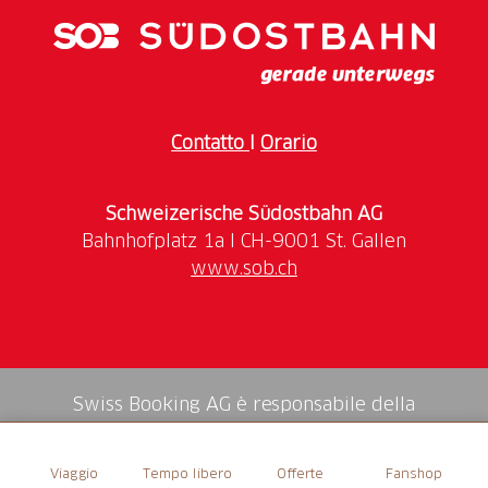
Per esempio, il sentiero didattico del Lago Ritom che
costeggia il lago dal lato sinistro addentrandosi nella
vegetazione, con tavole informative arricchiscono
l'escursione con cenni sulle particolarità naturalistiche
Contatto
I
Orario
della Regione Ritom-Piora e le curiosità storiche della
zona.
Schweizerische Südostbahn AG
www.sob.ch
Swiss Booking AG è responsabile della
mediazione di tutti i servizi nello shop.
Viaggio
Tempo libero
Offerte
Fanshop