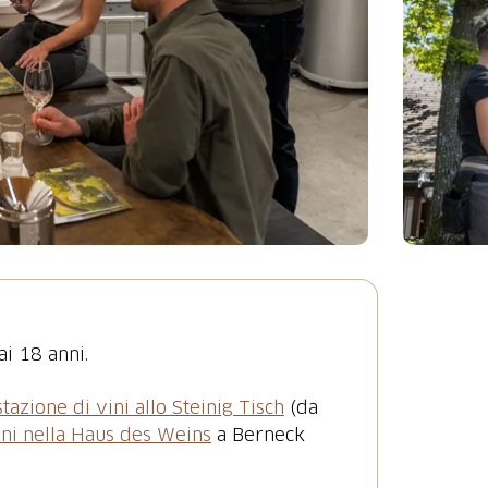
ai 18 anni.
tazione di vini allo Steinig Tisch
(da
ini nella Haus des Weins
a Berneck