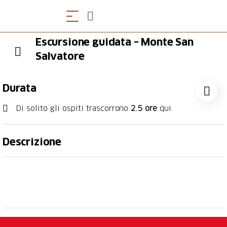
Escursione guidata – Monte San
Salvatore
Durata
Di solito gli ospiti trascorrono
2.5 ore
qui.
Descrizione
Il golfo di Lugano è reso speciale dai due monti che
ne delimitano i confini: il Monte Brè e il Monte San
Salvatore. Il tour inizia con una passeggia­ta dalla via
Nassa al lungolago, passando per il LAC e la chiesa di
Santa Maria degli Angeli. A seguire si risale con la
funicolare fino alla vetta del Monte San Sal­vatore,