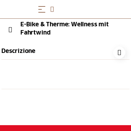
E-Bike & Therme: Wellness mit
Fahrtwind
Descrizione
E-Bike-Tour am Vormittag, Wellness am Nachmittag:
Verbinde eine Rundtour um Bad Ragaz mit einem
entspannenden Besuch in der Tamina Therme.
Fahrt mit dem E-Bike durch malerische
Landschaften und idyllische Dörfer
Herrliche Aussicht auf das Bündner Rheintal und
die umliegende Bergwelt
Besuch in der Tamina Therme, wo heilendes
Thermalwasser zum Entspannen einlädt