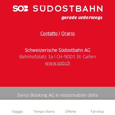
Sportliche Aktivität und Erholung an einem Tag
Gemütlich mit dem
E-Bike
durch
charmante Dörfer
rollen
oder
sportlich
über Stock und Stein
biken –
die Bike-Region Heidiland hat genau die passende
Contatto
I
Orario
Route für dich. Und das passende
Entspannungsprogramm
gibt's obendrauf. In Bad
Ragaz holst du dein Miet-E-Bike an der
E-Bike-
Schweizerische Südostbahn AG
Station
ab und deine Entdeckungstour mit Fahrtwind
beginnt. Du entscheidest, ob du daraus eine
Tages-
www.sob.ch
oder Halbtagestour
machst. In jedem Fall warten im
Anschluss
drei entspannte Stunden in der
Tamina
Therme
auf dich, die sich gleich neben der E-Bike-
Station befindet. Im Thermalbad kannst du deine
Seele baumeln lassen
und deine Muskeln im
36,5
Swiss Booking AG è responsabile della
Grad warmen Wasser
fit für deine nächste
mediazione di tutti i servizi nello shop.
Fahrradtour machen.
Viaggio
Tempo libero
Offerte
Fanshop