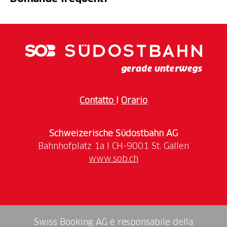
e le principali norme di sicurezza. Successivamente,
un nostro istruttore ti guiderà sul lago, permettendoti
di mettere in pratica quanto appreso e di godere di
tutti i benefici di questa attività sportiva.
Contatto
I
Orario
Schweizerische Südostbahn AG
www.sob.ch
Swiss Booking AG è responsabile della