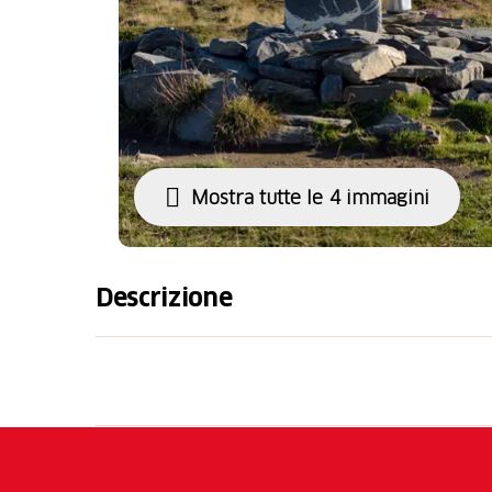
Mostra tutte le 4 immagini
Descrizione
Coira è il punto di partenza per l’escursio
Dreibündenstein fino a Feldis. Nel punto più a
picnic con vista mozzafiato – basta rilassarsi 
Buono a sapersi:
La salita in funivia a Brambr
ritorno a Coira con la Ferrovia Retica o il C