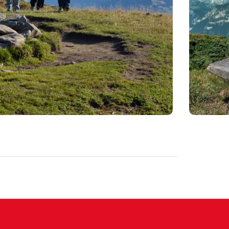
ne panoramica da Brambrüesch al
lto, la storica pietra invita a una pausa
e lasciarsi incantare.
üesch, la discesa da Feldis a Rhäzüns e il
hur Bus da Rhäzüns sono inclusi nel prezzo