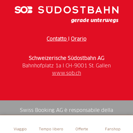
Contatto
I
Orario
Schweizerische Südostbahn AG
www.sob.ch
Swiss Booking AG è responsabile della
mediazione di tutti i servizi nello shop.
Viaggio
Tempo libero
Offerte
Fanshop