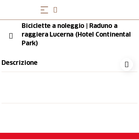
Biciclette a noleggio | Raduno a
raggiera Lucerna (Hotel Continental
Park)
Descrizione
Biciclette a noleggio
E-bike (per persona, IVA inclusa)
Prezzo base:
CHF 299.00
Bicicletta Country 27 velocità (per persona,
IVA inclusa)
Prezzo base:
CHF 165.00