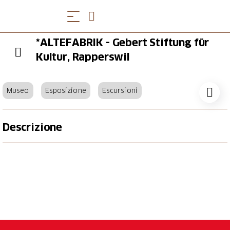
*ALTEFABRIK - Gebert Stiftung für
Kultur, Rapperswil
Museo
Esposizione
Escursioni
Descrizione
Die «Alte Fabrik» Rapperswil ist das Stammhaus der
Firma Geberit. Wo ab 1919 Spülkästen hergestellt
wurden, findet heute Kultur statt. Erleben Sie im
Fabriktheater ein vielfältiges Bühnenprogramm mit
Konzerten, Lesungen, Schauspiel, Spoken Word und
Tanz.