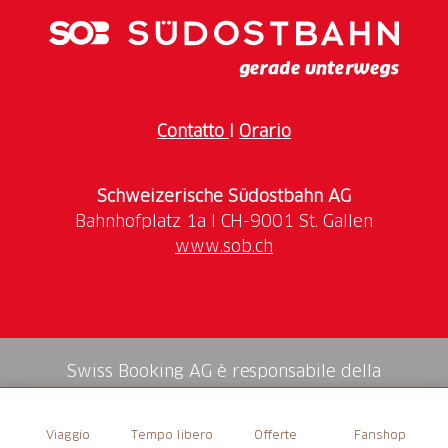
Contatto
I
Orario
Schweizerische Südostbahn AG
www.sob.ch
Swiss Booking AG è responsabile della
mediazione di tutti i servizi nello shop.
Viaggio
Tempo libero
Offerte
Fanshop