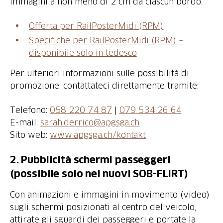
immagini a non meno di 2 cm da ciascun bordo.
Offerta per RailPosterMidi (RPM)
Specifiche per RailPosterMidi (RPM) –
disponibile solo in tedesco
Per ulteriori informazioni sulle possibilità di
promozione, contattateci direttamente tramite:
Telefono:
058 220 74 87
|
079 534 26 64
E-mail:
sarah.derrico@apgsga.ch
Sito web:
www.apgsga.ch/kontakt
2. Pubblicità schermi passeggeri
(possibile solo nei nuovi SOB-FLIRT)
Con animazioni e immagini in movimento (video)
sugli schermi posizionati al centro del veicolo,
attirate gli sguardi dei passeggeri e portate la