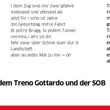
I dem Zug sind mir zwei gfahre
T
mitenand und ufenand ab
r
jetzt fiir i scho sit Jahre
m
din Geburtstag mit’re Fahrt
g
Bi jed’re Brugg, bi jedem Tunnel
T
vermiss i all’s vo dir
r
fahr zwar über Schine quer dur d
e
Landschaft
a
aber au jedes Mal zu mir ‒ oh
e
a
 dem Treno Gottardo und der SOB