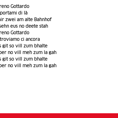
reno Gottardo
iportami di là
ir zwei am alte Bahnhof
sehn eus no deete stah
reno Gottardo
itroviamo ci ancora
s
git
so vill zum bhalte
ber no vill meh zum la gah
s git so vill zum bhalte
ber no vill meh zum la gah