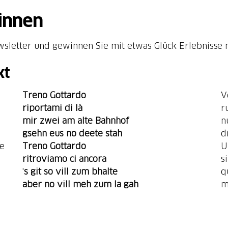
innen
ewsletter und gewinnen Sie mit etwas Glück Erlebnisse 
xt
Treno Gottardo
V
riportami di là
r
mir zwei am alte Bahnhof
n
gsehn eus no deete stah
d
ee
Treno Gottardo
U
s
'
s git
so vill zum bhalte
q
aber no vill meh zum la gah
m