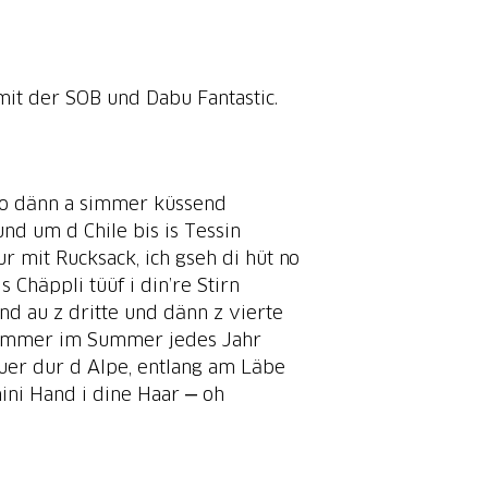
mit der SOB und Dabu Fantastic.
o dänn a simmer küssend
und um d Chile bis is Tessin
ur mit Rucksack, ich gseh di hüt no
is Chäppli tüüf i din’re Stirn
nd au z dritte und dänn z vierte
immer im Summer jedes Jahr
uer dur d Alpe, entlang am Läbe
ini Hand i dine Haar ‒ oh