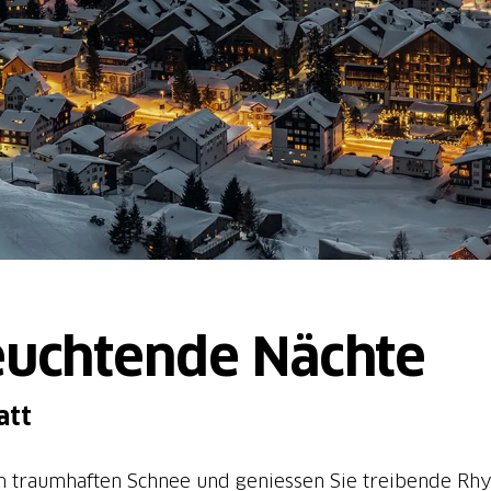
euchtende Nächte
att
 traumhaften Schnee und geniessen Sie treibende Rh