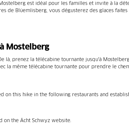
ostelberg est idéal pour les familles et invite à la dé
es de Blüemlisberg, vous dégusterez des glaces faites 
'à Mostelberg
. De là, prenez la télécabine tournante jusqu'à Mostelb
avec la même télécabine tournante pour prendre le chem
on this hike in the following restaurants and establis
nd on the Ächt Schwyz website.