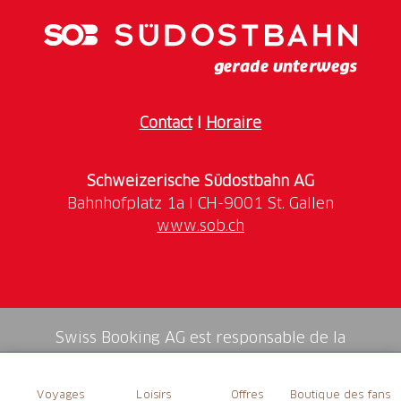
Contact
I
Horaire
Schweizerische Südostbahn AG
www.sob.ch
Swiss Booking AG est responsable de la
médiation de tous les services dans la shop.
Voyages
Loisirs
Offres
Boutique des fans