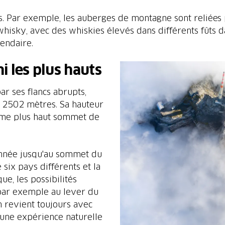
. Par exemple, les auberges de montagne sont reliées p
 whisky, avec des whiskies élevés dans différents fûts
gendaire.
i les plus hauts
ar ses flancs abrupts,
e 2502 mètres. Sa hauteur
ème plus haut sommet de
donnée jusqu'au sommet du
 six pays différents et la
ue, les possibilités
 par exemple au lever du
on revient toujours avec
t une expérience naturelle