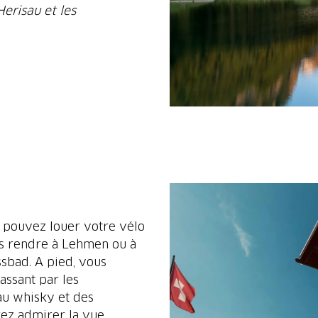
Herisau et les
 pouvez louer votre vélo
us rendre à Lehmen ou à
sbad. A pied, vous
assant par les
au whisky et des
rez admirer la vue