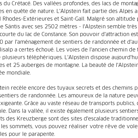
s du Crétacé. Des vallées profondes, des lacs de monta
nnes en quête de nature. L'Alpstein fait partie des Alpes
Rhodes-Extérieures et Saint-Gall. Malgré son altitude p
e Säntis avec ses 2502 mètres - l'Alpstein semble très 
courte du lac de Constance. Son pouvoir d'attraction est 
1850 par l'aménagement de sentiers de randonnée et d'
lisalp a certes échoué. Les voies de l'ancien chemin de 
 de plusieurs téléphériques. L'Alpstein dispose aujourd'
ues et 25 auberges de montagne. La beauté de l'Alpstein
ée mondiale.
pstein recèle encore des tuyaux secrets et des chemins 
entiers de randonnée. Les amoureux de la nature peuven
igeante. Grâce au vaste réseau de transports public
e. Dans la vallée, il existe également plusieurs sentie
ts des Kreuzberge sont des sites d'escalade traditionne
 les sommets, vous pouvez réaliser votre rêve de vol
les pour le parapente.