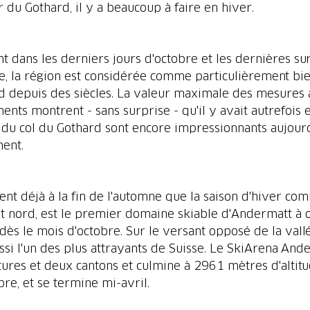
 du Gothard, il y a beaucoup à faire en hiver.
 dans les derniers jours d'octobre et les dernières su
ue, la région est considérée comme particulièrement bie
 depuis des siècles. La valeur maximale des mesures a
ents montrent - sans surprise - qu'il y avait autrefois 
 du col du Gothard sont encore impressionnants aujourd'
ent.
ent déjà à la fin de l'automne que la saison d'hiver co
 nord, est le premier domaine skiable d'Andermatt à ou
ès le mois d'octobre. Sur le versant opposé de la vall
aussi l'un des plus attrayants de Suisse. Le SkiArena An
res et deux cantons et culmine à 2961 mètres d'altitude.
e, et se termine mi-avril.