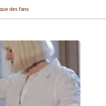
que des fans