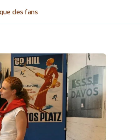
que des fans