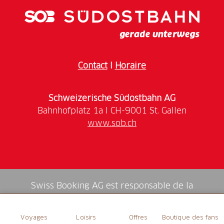
die Eröffnung des Gotthard-Tunnels Ende des 19.
Jahrhunderts den Niedergang des hiesigen
Transitverkehrs besiegelte, wurden die Bauernhöfe
wieder zu Erwerbsbetrieben ausgebaut.
Contact
I
Horaire
Schweizerische Südostbahn AG
www.sob.ch
Swiss Booking AG est responsable de la
médiation de tous les services dans la shop.
Voyages
Loisirs
Offres
Boutique des fans