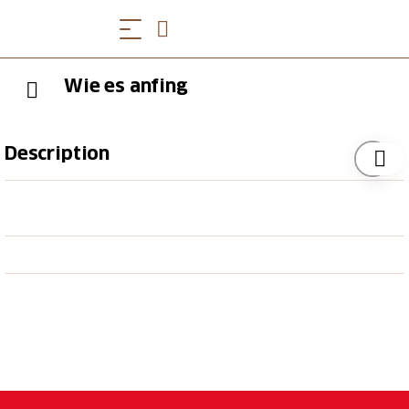
Wie es anfing
Description
Zu dieser Zeit diente das Tal den Schamsern und den
Freiherren von Sax-Misox als Alp- und Weidefläche.
Nicht auszuschliessen ist, dass bereits einige wenige
romanische Bauern ansässig waren. Ende des 13.
Jahrhunderts liessen sich schliesslich die Walser im
Rheinwald nieder. Sie hatten das Gebiet als Lehen
zur Bewirtschaftung erhalten. Mit dem Aufkommen
des Warenverkehrs über die Rheinwalder Pässe
wurde dies jedoch nebensächlich. Die Bauern
transportierten die Waren mit Saumpferden. Erst als