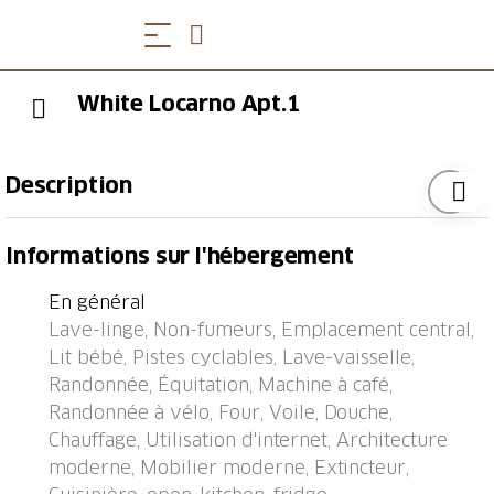
White Locarno Apt.1
Description
Locarno: Immeuble de 4 étages. Au centre de
Informations sur l'hébergement
Locarno, situation centrale, au cœur de la ville, zone
avec peu de trafic. Infrastructures de la Maison:
En général
chauffage central. Parking public 200 m possible
Lave-linge, Non-fumeurs, Emplacement central,
dans la rue. Magasins, magasin d'alimentation 50 m,
Lit bébé, Pistes cyclables, Lave-vaisselle,
supermarché 100 m, centre commercial, restaurant,
Randonnée, Équitation, Machine à café,
bar, boulangerie, café, zone piétonne 50 m, arrêt de
Randonnée à vélo, Four, Voile, Douche,
bus "Locarno Centro Li.316" 280 m, gare ferroviaire
Chauffage, Utilisation d'internet, Architecture
"SBB - CFF Locarno" 700 m, centre thermal "Termali
moderne, Mobilier moderne, Extincteur,
& Salini, Locarno" 1 km, lac Lungolago di Locarno 600