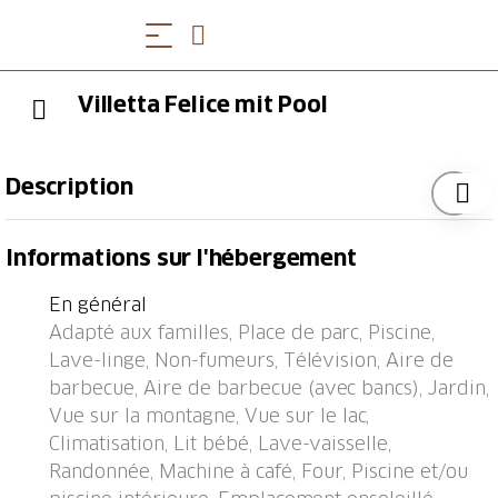
Villetta Felice mit Pool
Description
Magadino à 15 km de Locarno: Belle maison
Informations sur l'hébergement
individuelle confortable "Villetta Felice mit Pool", 230
m au dessus du niveau de la mer, de 2 étages, année
En général
de construction 1965, rénovée en 2023. Dans le haut
Adapté aux familles, Place de parc, Piscine,
de la station de Magadino, situation tranquille,
Lave-linge, Non-fumeurs, Télévision, Aire de
ensoleillée, surélevée, orientée nord-ouest. A usage
barbecue, Aire de barbecue (avec bancs), Jardin,
privé: grand, beau jardin 200 m2 (clôturé), piscine
Vue sur la montagne, Vue sur le lac,
rectangulaire (7 x 3 m, profondeur 150 cm,
Climatisation, Lit bébé, Lave-vaisselle,
disponibilité saisonnière: 01.Mai. - 15.Oct.) avec
Randonnée, Machine à café, Four, Piscine et/ou
protection par couverture de volet et systeme