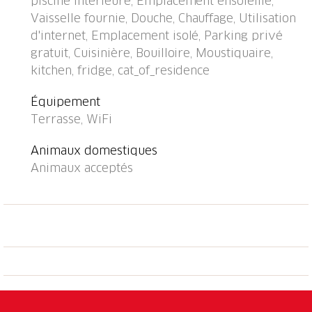
piscine intérieure, Emplacement ensoleillé,
d'électolyseur au sel. Douche extérieure.
Vaisselle fournie, Douche, Chauffage, Utilisation
Infrastructures de la Maison: chauffage central, air-
d'internet, Emplacement isolé, Parking privé
conditionné. Sentier en escalier (6 marches) jusqu'à la
gratuit, Cuisinière, Bouilloire, Moustiquaire,
maison. Magasin d'alimentation 800 m, supermarché
kitchen, fridge, cat_of_residence
6 km, restaurant 800 m, arrêt de bus "Orgnana,
Monda" 80 m, gare ferroviaire "Bellinzona" 19 km.
Équipement
Port plaisance 1.5 km, terrain de golf (18 trous) 19
Terrasse, WiFi
km, golf miniature 2.2 km, chemins de randonnées
pédestres depuis la maison 10 m. Attractions à
Animaux domestiques
proximité: Mercato Luino IT, Parco botanico del
Animaux acceptés
Gambarogno, Castelli di Bellinzona. Les lacs connus
sont facilement accessibles: Lago Maggiore. Région
de randonnées: Bolle di Magadino, Valle Verzasca,
Vallemaggia. Le propriétaire n'accepte pas les
groupes de jeunes.