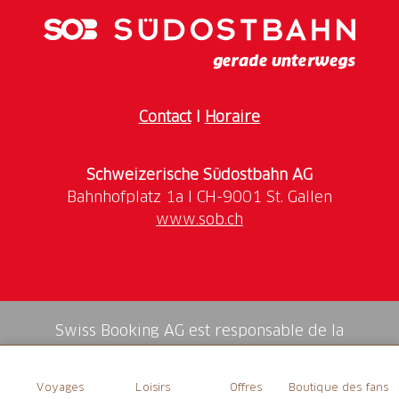
Über 200 Sorten Rum
Über 100 Sorten Cognac
Öffnungszeiten
Contact
I
Horaire
Weitere Informationen erhalten Sie auf
unserer
Website
.
Schweizerische Südostbahn AG
www.sob.ch
Swiss Booking AG est responsable de la
médiation de tous les services dans la shop.
Voyages
Loisirs
Offres
Boutique des fans