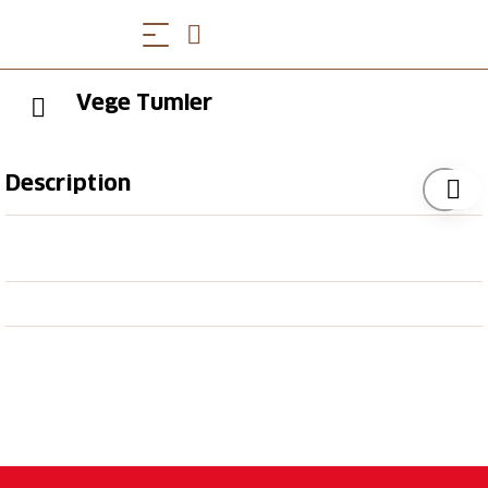
Vege Tumler
Description
Angebot:
Parfüm, Kosmetik, Spirituosen, Tabak, Süsswaren
Wir haben uns auf Spirituosen spezialisiert und
können Ihnen folgendes bieten:
Über 300 Sorten Grappa
Über 150 Sorten Gin
Über 1000 Sorten Whiskies