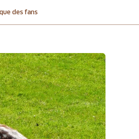
que des fans