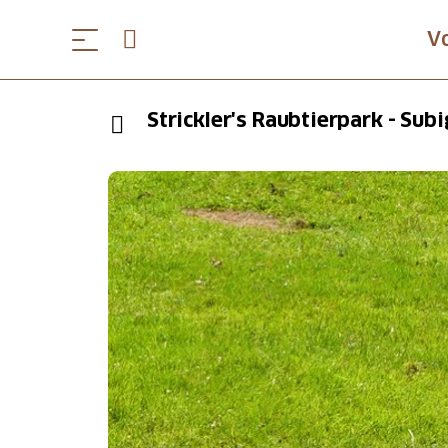
V
Strickler's Raubtierpark - Sub