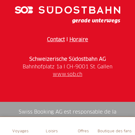
an Getränken, Kuchen und Eisspezialitäten.
Ferienstimmung am Zugersee!
Öffnungszeiten
Contact
I
Horaire
Mitte Mai – Mitte September: Täglich von 09.00 bis
22.00 Uhr (nur bei schönem Wetter)
Schweizerische Südostbahn AG
www.sob.ch
Swiss Booking AG est responsable de la
médiation de tous les services dans la shop.
Voyages
Loisirs
Offres
Boutique des fans