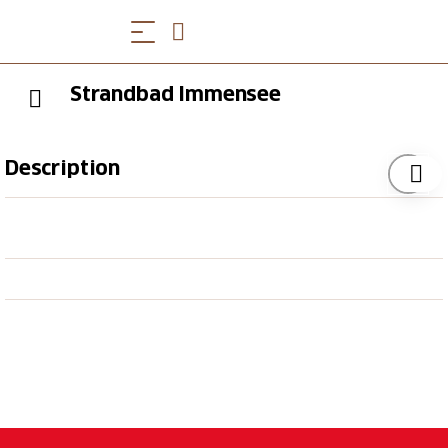
Strandbad Immensee
Description
Diese Badi ist kostenfrei zugänglich - Baden auf
eigene Verantwortung. Es stehen Garderoben,
Duschen, Schliessfächer, Toiletten (inkl. Behinderten-
WC) zur Verfügung. Nebst grosser Liegewiese gibt es
einen Sandkasten sowie eine Feuerstelle.
Sonnenschirme sowie Stand Up Paddel Boards
können gemietet werden.
Im Badi Bistro gibt’s es feine Köstlichkeiten für den
kleinen und grossen Hunger, eine vielfältige Auswahl