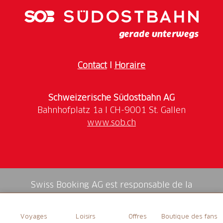
Contact
I
Horaire
Schweizerische Südostbahn AG
www.sob.ch
Swiss Booking AG est responsable de la
médiation de tous les services dans la shop.
Voyages
Loisirs
Offres
Boutique des fans