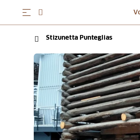
V
Stizunetta Punteglias