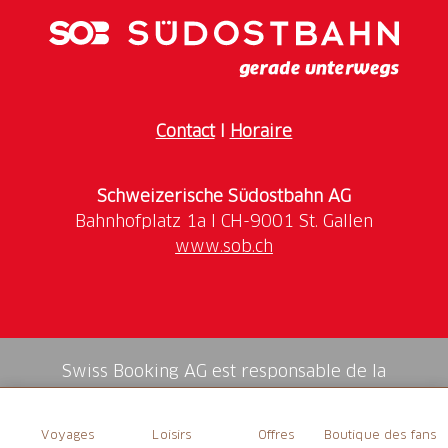
unter
bergbahnen-scuol.ch
Contact
I
Horaire
Schweizerische Südostbahn AG
www.sob.ch
Swiss Booking AG est responsable de la
médiation de tous les services dans la shop.
Voyages
Loisirs
Offres
Boutique des fans