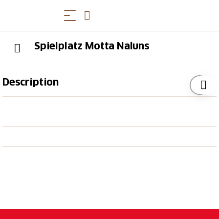
Spielplatz Motta Naluns
Description
Der Spielplatz liegt direkt am Flurinaweg auf Motta
Naluns. Dieser liegt an einer sehr sonnigen Lage und
die Aussicht ist einfach einmalig. Auf 2100 m ü. M. ist
man mitten in der Engadinerbergwelt. Nebenan
bietet das Restaurant La Motta die Möglichkeit sich
zwischendurch zu stärken.
Öffnungszeiten
Die Öffnungszeiten der Bergbahnen Scuol finden Sie