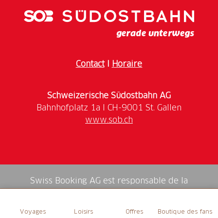
Contact
I
Horaire
Schweizerische Südostbahn AG
www.sob.ch
Swiss Booking AG est responsable de la
médiation de tous les services dans la shop.
Voyages
Loisirs
Offres
Boutique des fans