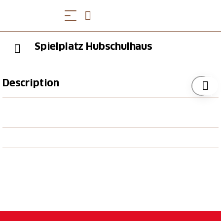
Spielplatz Hubschulhaus
Description
Die Primaschule Hub verfügt über einen Spielplatz
mit altersgerechter Infrastruktur und Geräten.