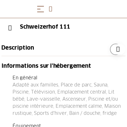
Schweizerhof 111
Description
Arrêt de bus "Lenzerheide/Lai, Post" 0.1 km, gare
Informations sur l'hébergement
ferroviaire "Tiefencastel" 7.1 km, ferry-boat "Chastè"
36.4 km.
En général
Adapté aux familles, Place de parc, Sauna,
Piscine, Télévision, Emplacement central, Lit
bébé, Lave-vaisselle, Ascenseur, Piscine et/ou
piscine intérieure, Emplacement calme, Maison
rustique, Sports d'hiver, Bain / douche, fridge
Équipement