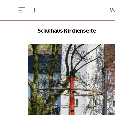
V
Schulhaus Kirchenseite