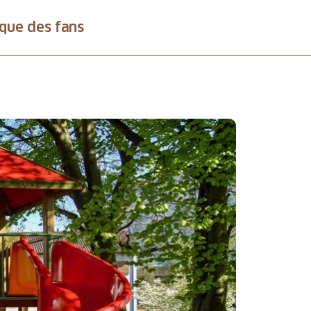
que des fans