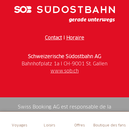
Contact
I
Horaire
Schweizerische Südostbahn AG
www.sob.ch
Swiss Booking AG est responsable de la
médiation de tous les services dans la shop.
Voyages
Loisirs
Offres
Boutique des fans