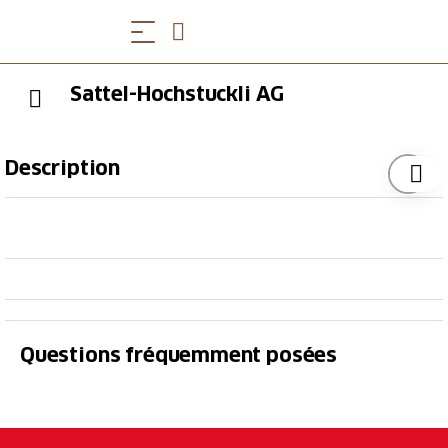
Sattel-Hochstuckli AG
Description
Fondée en 1950, la société Sattel-Hochstuckli AG est
aujourd'hui l'une des sociétés de remontées
mécaniques les plus innovantes de Suisse centrale.
Questions fréquemment posées