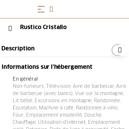
Rustico Cristallo
Description
Aquila à 18 km de Biasca: Belle maison individuelle
Informations sur l'hébergement
accueillante "Rustico Cristallo", 785 m au dessus du
niveau de la mer, du 19ème siècle. Dans la localité
En général
Aquila, dans l'arrondissement Valle di Blenio,
Non-fumeurs, Télévision, Aire de barbecue, Aire
situation ensoleillée dans un quartier résidentiel,
de barbecue (avec bancs), Vue sur la montagne,
orientée sud. A usage privé: terrain à l'état naturel.
Lit bébé, Excursions en montagne, Randonnée,
Jardinet, terrasse, meubles de jardin. Accès en
Équitation, Machine à café, Randonnée à vélo,
voiture jusqu'à la maison par un chemin de 50 m de
Four, Emplacement ensoleillé, Douche,
long. Parking public 100 m. Magasins 5.1 km,
Chauffage, Utilisation d'internet, Emplacement
magasin d'alimentation, restaurant 200 m,