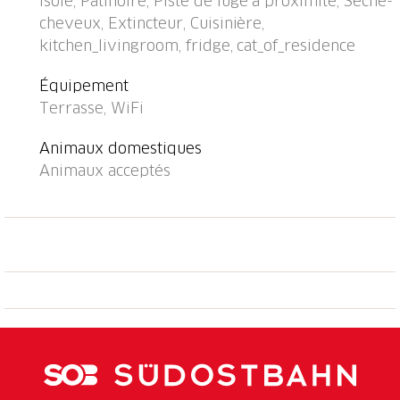
isolé, Patinoire, Piste de luge à proximité, Sèche-
boulangerie 5.1 km, café 200 m, arrêt de bus
cheveux, Extincteur, Cuisinière,
"Cresedo Linie 131" 100 m, gare ferroviaire "Biasca"
kitchen_livingroom, fridge, cat_of_residence
19 km. Chemins de randonnées pédestres depuis la
maison 10 m, téléphérique 5 km, télésiège 18 km.
Équipement
École de ski d'enfants 8 km, ski de fond 13 km.
Terrasse, WiFi
Attractions à proximité: Castelli di Bellinzona
(UNESCO), Mercato Bellinzona, sabato, Chiesa
Animaux domestiques
Negrentino, Museo della Valle di Blenio, Museo Cà da
Animaux acceptés
Rivoi, Archivio Fotografico, Donetta. Les domaines
skiables de renommée sont facilement accessibles:
Nara, Campo Blenio, Campra, Cari, Airolo Pescüm. Les
lacs connus sont facilement accessibles: Lago di
Lugano, Lago Maggiore, Lago di Luzzone, Lago Ritom,
Lago di Como IT. Région de randonnées: Valle di
Blenio, Leventina, Lucomagno, Valle Bedretto, Monte
Tamaro, Splash and SPA, Monte Generoso. Veuillez
noter: Déchargement et chargement des bagages à la
location de vacances. Route principale à proximité 50