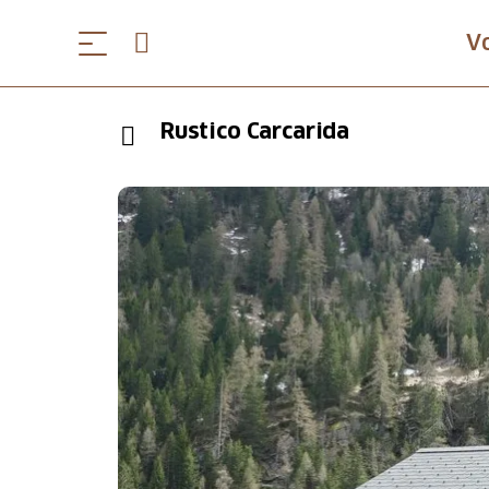
V
Rustico Carcarida