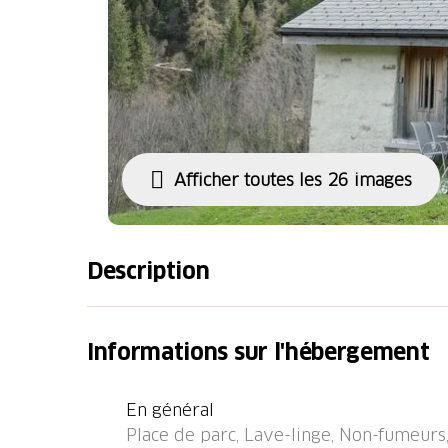
Afficher toutes les 26 images
Description
Carcarida Campo Blenio à 24 km de Malvaglia
rustique "Rustico Carcarida", 1'400 m au de
Informations sur l'hébergement
les prés. Dans le hameau de Calcarida, dans l
tranquille, ensoleillée, à 80 m de la forêt, d
En général
l'état naturel 300 m2. Meubles de jardin. Ac
Place de parc, Lave-linge, Non-fumeurs,
chemin étroite de 1.9 km de long (route de 