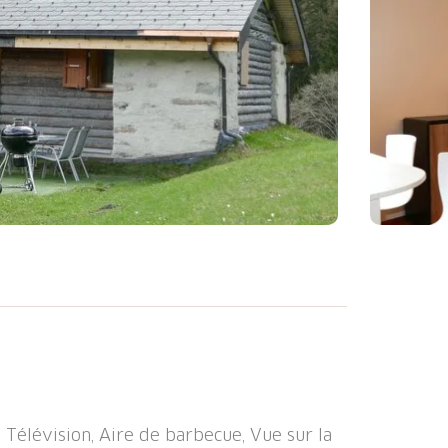
: Maison individuelle accueillante,
ssus du niveau de la mer, environnée par
'arrondissement Valle di Blenio, situation
ans la verdure. A usage privé: terrain à
cès en voiture jusqu'à la maison par un
 Télévision, Aire de barbecue, Vue sur la
montagne). Place de parking près de la