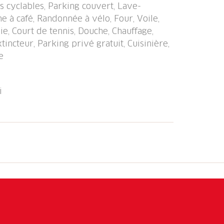
es cyclables, Parking couvert, Lave-
one" 950 m, gare ferroviaire "Caslano
e à café, Randonnée à vélo, Four, Voile,
ugano" 50 m, lac Lago di Lugano. Terrain
ie, Court de tennis, Douche, Chauffage,
 miniature 1.6 km, chemins de randonnées
tincteur, Parking privé gratuit, Cuisinière,
 à proximité: Mercato di Ponte Tresa (IT),
e
minmiatur, Melide, Schokoladenfabrik
 Les lacs connus sont facilement
égion de randonnées: Monte di Caslano,
i
. Résidence avec accès direct au lac
e et jeu d'échecs. Appartements modernes
 dans le prix (attention: hauteur du garage