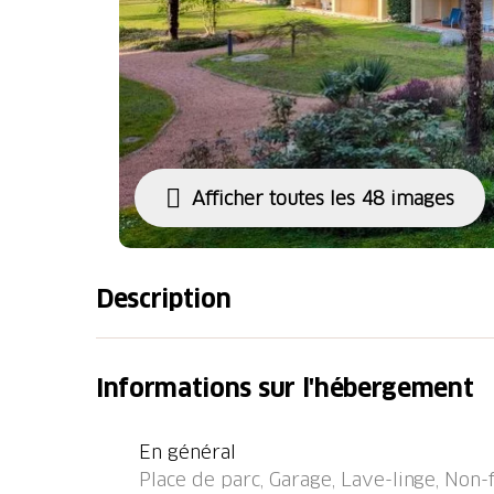
Afficher toutes les 48 images
Description
Caslano à 8 km de Lugano: Résidence "Parcol
Dans la localité, à 1 km du centre, situation t
Informations sur l'hébergement
traverser, dans une rue. En commun: parc, pré
pong. Infrastructures de la Maison: restaurant
En général
sèche-linge (en commun, en sus). Accès en vo
Place de parc, Garage, Lave-linge, Non-f
garage en commun près de la maison. Magas