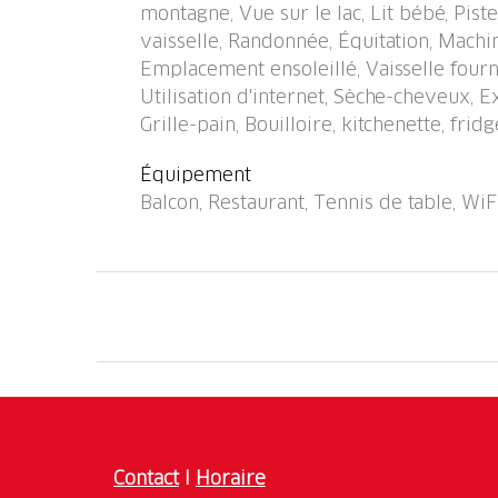
montagne, Vue sur le lac, Lit bébé, Pist
minutes à pieds, arrêt de bus "Caslano stazi
vaisselle, Randonnée, Équitation, Machin
stazione" 950 m, baignade en lac "Lago di L
Emplacement ensoleillé, Vaisselle fourn
de golf (18 trous) 2 km, tennis 500 m, golf
Utilisation d'internet, Sèche-cheveux, Ex
pédestres depuis la maison 10 m. Attractions
Grille-pain, Bouilloire, kitchenette, fridg
Mercato di Luino (IT), Zoo, Magliaso, Swiss
Alprose, Caslano, Outlet Foxtown, Mendrisio.
Équipement
accessibles: Lago di Como, Lago Maggiore. R
Balcon, Restaurant, Tennis de table, WiF
Alto Malcantone, Monte Lema - Monte Tamaro
(séparé par une route de quartier). Pelous
et confortables. 1 place de parking comprise
à 1m80).
Contact
I
Horaire