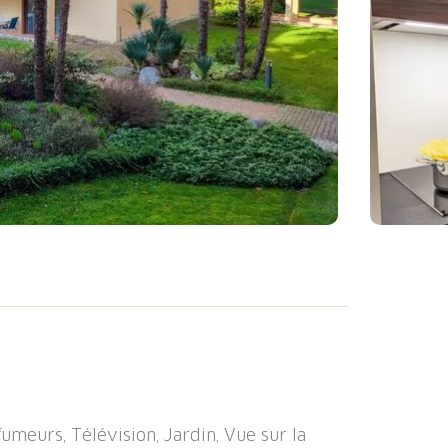
ago (Utoring)", environnée par les arbres.
ranquille, ensoleillée, à 50 m du lac, route à
. Tennis (1 x terre battue) (en sus), ping-
, chauffage central, lave-linge (en sus),
iture jusqu'à la maison. Place de parking,
umeurs, Télévision, Jardin, Vue sur la
ins 700 m, restaurant 10 m, centre à 15