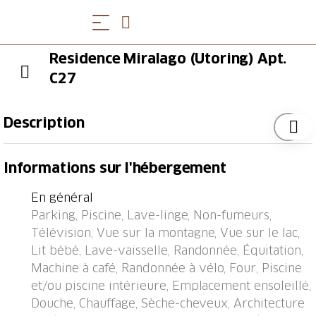
Residence Miralago (Utoring) Apt.
C27
Description
Piazzogna à 19 km de Ascona: Résidence moderne,
Informations sur l'hébergement
confortable "Miralago (Utoring)", environnée par les
arbres et prés. 4 maisons dans la résidence. 39
En général
appartements dans la résidence. Dans le haut de la
Parking, Piscine, Lave-linge, Non-fumeurs,
station de Vira (3 km), dans l'arrondissement
Télévision, Vue sur la montagne, Vue sur le lac,
Gambarogno, situation tranquille, ensoleillée,
Lit bébé, Lave-vaisselle, Randonnée, Équitation,
surélevée sur un versant, juste au bord de la forêt, à
Machine à café, Randonnée à vélo, Four, Piscine
3 km du lac, dans une impasse, orientée sud-est. En
et/ou piscine intérieure, Emplacement ensoleillé,
commun: pré, piscine rectangulaire chauffée
Douche, Chauffage, Sèche-cheveux, Architecture
(profondeur 170 - 170 cm, disponibilité saisonnière: