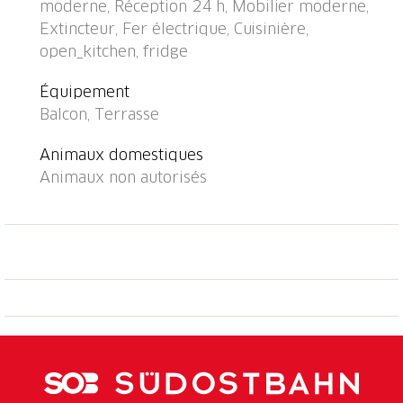
moderne, Réception 24 h, Mobilier moderne,
15.Avr. - 15.Oct.) avec marches intérieures et
Extincteur, Fer électrique, Cuisinière,
protection par couverture de volet. Douche
open_kitchen, fridge
extérieure, terrasse, meubles de jardin.
Infrastructures de la résidence: réception, salon,
Équipement
chauffage central, lave-linge (en commun, en sus).
Balcon, Terrasse
Accès en voiture jusqu'à la maison le terrain. Place de
parking. Magasin d'alimentation, restaurant 300 m,
Animaux domestiques
arrêt du bus 50 m. Golf miniature 4.5 km, chemins de
Animaux non autorisés
randonnées pédestres depuis la maison 100 m.
Attractions à proximité: Parco Botanico, Piazzogna
300 m, Mercato Luino IT, Mercato Ponte Tresa IT,
Bellinzona Unesco-Mercato, Swissminiature, Melide,
Schokomuseum, Caslano. Les lacs connus sont
facilement accessibles: Lago Maggiore, Lago di
Lugano, Lago di Como, Lago Orta. Région de
randonnées: Gambarogno, Indemini, Monte Tamaro
und Splash and SPA, Rivera, Locarno - Ascona
Cardada. Les 4 bâtiments de style typiquement