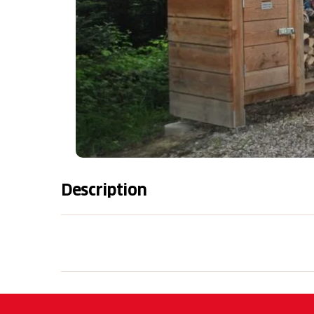
Description
Anzahl Feuerstellen: 1
Tisch vorhanden: ja
Anzahl Sitzplätze: ca. 10
Gedeckt/ungedeckt: ungedeckt
Trinkwasser vorhanden: nein