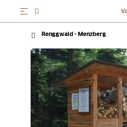
V
Renggwald - Menzberg