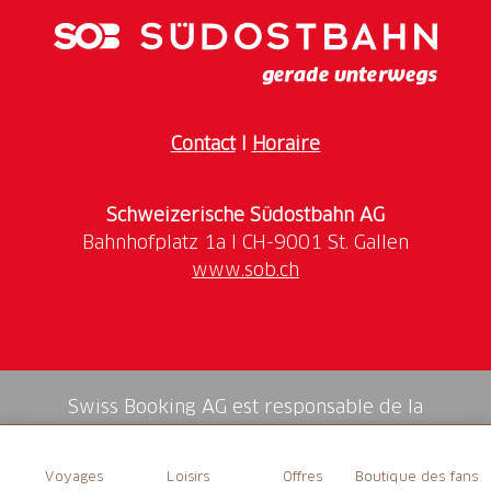
Contact
I
Horaire
Schweizerische Südostbahn AG
www.sob.ch
Swiss Booking AG est responsable de la
médiation de tous les services dans la shop.
Voyages
Loisirs
Offres
Boutique des fans