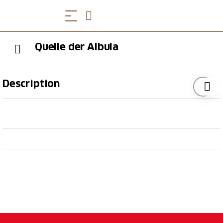
Quelle der Albula
Description
Mit der Rhätischen Bahn gelangen Sie bis nach Preda.
Der Wanderweg führt zum Lai da Palpuogna, vorbei
an der Forschungsstation der ETH auf die Alp
Weissenstein. In Filisur nimmt die Albula die
Landwasser auf und in Tiefencastel die Julia. In
Fürstenaubruck – im Domleschg – mündet sie in den
Rhein