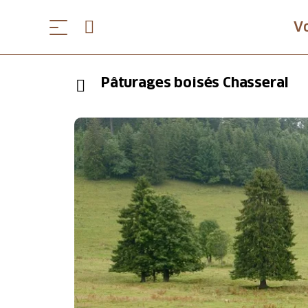
V
Pâturages boisés Chasseral