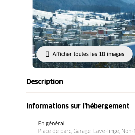
Afficher toutes les 18 images
Description
Petite résidence moderne, confortable "Pr
la mer. Dans la localité, situation centrale, à
Informations sur l'hébergement
ascenseur, local pour les skis, lave-linge, 
(en sus). Garage en commun. Magasins 300 
En général
300 m, restaurant 100 m, arrêt de bus 50 m,
Place de parc, Garage, Lave-linge, Non
200 m. Terrain de golf (18 trous) 1 km, ecol