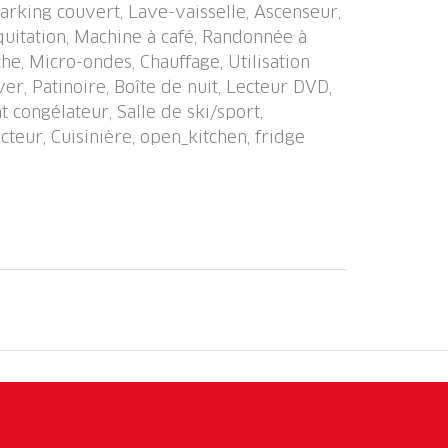
Parking couvert, Lave-vaisselle, Ascenseur,
entre équestre 5 km, centre sportif 500 m,
uitation, Machine à café, Randonnée à
train de montagne 1.8 km, téléski 1.8 km,
che, Micro-ondes, Chauffage, Utilisation
 km, pistes de ski 500 m, location de ski
ver, Patinoire, Boîte de nuit, Lecteur DVD,
.8 km, école de ski d'enfants 1.8 km, ski
 congélateur, Salle de ski/sport,
enfants 700 m. Les domaines skiables de
teur, Cuisinière, open_kitchen, fridge
obshorn 2 km, Parsenn 1 km, Rinerhorn 7
bles: Davosersee 2 km.