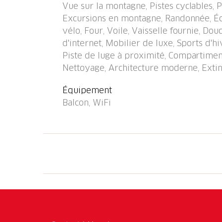
Vue sur la montagne, Pistes cyclables, 
4 km, tennis couvert 4 km, golf miniature, c
Excursions en montagne, Randonnée, Éq
piste cyclable 500 m, téléphérique 1.8 km, 
vélo, Four, Voile, Vaisselle fournie, Dou
télécabine 1.8 km, remontées mécaniques 1.8
d'internet, Mobilier de luxe, Sports d'hi
1.8 km. Arrêt du ski-bus 50 m, école de ski 1
Piste de luge à proximité, Compartiment
de fond 500 m, patinoire 800 m, jeux pour 
Nettoyage, Architecture moderne, Extinc
renommée sont facilement accessibles: Jak
km. Les lacs connus sont facilement accessi
Équipement
Balcon, WiFi