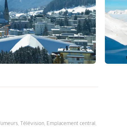
omenade", 1'560 m au dessus du niveau de
 3 km du lac. Infrastructures de la Maison:
sèche-linge (en commun). Nettoyage possible
m, magasin d'alimentation, supermarché
 gare ferroviaire 1.5 km, piscine couverte
-fumeurs, Télévision, Emplacement central,
e de surf 2 km, ecole de voile 2 km, tennis