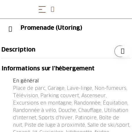
Promenade (Utoring)
Description
Petite résidence "Promenade (Utoring)". Dans la
Informations sur l'hébergement
localité, à 500 m du centre, situation tranquille.
Infrastructures de la Maison: salon, ping-pong,
En général
kiosque, ascenseur, local pour les skis, chauffage
Place de parc, Garage, Lave-linge, Non-fumeurs,
central, lave-linge (en commun). Accès en voiture
Télévision, Parking couvert, Ascenseur,
jusqu'à la maison (route de montagne). En hiver,
Excursions en montagne, Randonnée, Équitation,
merci de prévoir des chaînes, en hiver 4x4
Randonnée à vélo, Douche, Chauffage, Utilisation
recommandé. Place de parking (nombre de places
d'internet, Sports d'hiver, Patinoire, Boîte de
limité, en sus) près de la maison, garage en commun
nuit, Piste de luge à proximité, Salle de ski/sport,
(en sus), parking public couvert à 800 m. Magasins