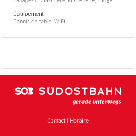
Canapé-lit, Cuisinière, kitchenette, fridge
500 m, arrêt de bus "Arosa, Rathaus" 400 m, gare
ferroviaire "Arosa" 1 km. Remontées mécaniques,
Équipement
pistes de ski. Piste de luge 500 m. Service de
Tennis de table, WiFi
livraison disponible. Jolis sentiers de randonnée au
départ de la maison. Attention: les places de parking
ou de garage doivent être préalablement réservées
auprès du responsable des clés: place de parking
5.00 CHF / jour, place de parking couverte 8.00 CHF /
jour, place de garage 16.00 CHF / jour. Salon commun
avec accès Internet (WiFi). Forfaits de ski disponibles
à la réception.
Contact
I
Horaire