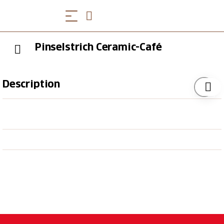
Pinselstrich Ceramic-Café
Description
Keramikmalen in Rüti: Kreatives Gestalten in
entspannter Atmosphäre. Individuelles Geschirr und
mehr stehen zur Verfügung. Schritt-für-Schritt-
Anleitung bietet einen einfachen Einstieg in die Welt
des Keramikmalens.