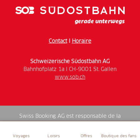
Contact
I
Horaire
Schweizerische Südostbahn AG
www.sob.ch
Swiss Booking AG est responsable de la
médiation de tous les services dans la shop.
Voyages
Loisirs
Offres
Boutique des fans