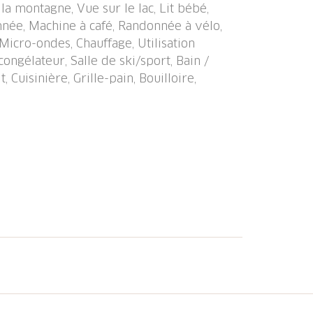
la montagne, Vue sur le lac, Lit bébé,
duel près de la maison. Magasins, magasin
nnée, Machine à café, Randonnée à vélo,
ulangerie, arrêt de bus "Amden Brugg" 100
Micro-ondes, Chauffage, Utilisation
4 km, baignade en lac 4 km. Téléski 600
ongélateur, Salle de ski/sport, Bain /
istes de ski. Arrêt du ski-bus 100 m,
 Cuisinière, Grille-pain, Bouilloire,
ts 500 m. Les domaines skiables de
den 600 m, Arvenbühl 4 km, Flumserberge
ssibles: Walensee 4 km. Région de
l. Veuillez noter: sans ascenseur.