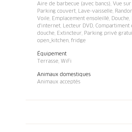
Aire de barbecue (avec bancs), Vue sur 
de parking près de la maison, garage indivi
Parking couvert, Lave-vaisselle, Rando
d'alimentation 500 m, restaurant 500 m, bo
Voile, Emplacement ensoleillé, Douche, 
m, piscine couverte 600 m, plage aménagée 
d'internet, Lecteur DVD, Compartiment c
m, télésiège, remontées mécaniques 600 m, p
douche, Extincteur, Parking privé gratuit,
école de ski, piste de luge, jeux pour enfan
open_kitchen, fridge
renommée sont facilement accessibles: Am
19 km. Les lacs connus sont facilement acce
Équipement
randonnées: Walensee 4 km, Amden/Arvenbüh
Terrasse, WiFi
Animaux domestiques
Animaux acceptés