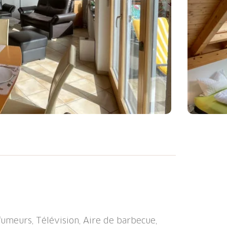
sus du niveau de la mer, de 3 étages,
 localité, à 500 m du centre, situation
u lac, à 600 m du domaine skiable, dans une
Maison: réduit pour bicyclettes, local pour
 en voiture jusqu'à la maison (route de
fumeurs, Télévision, Aire de barbecue,
chaînes, en hiver 4x4 recommandé. Place