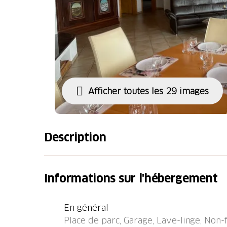
Afficher toutes les 29 images
Description
Immeuble confortable "Brugg", 900 m au des
année de construction 2001. En bordure de la
Informations sur l'hébergement
tranquille, ensoleillée, surélevée, à 4 km d
impasse, orientée sud. Infrastructures de la 
En général
les skis, chauffage central, lave-linge. Accès
Place de parc, Garage, Lave-linge, Non-
montagne). En hiver, merci de prévoir des 