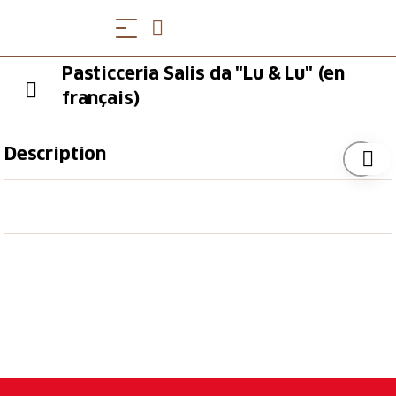
Pasticceria Salis da "Lu & Lu" (en
français)
Description
De juillet à octobre, on peut déguster de délicieux
plats du menu d'été. La glace aux châtaignes est
particulièrement recommandée.
La spécialité de la maison est la tourte aux
châtaignes, gagnante de la médaille d'argent du swiss
bakery trophy 2006. La tourte aux noix a remporté
la médaille d'or en 2008.
Festival de la châtaigne