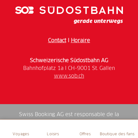
Pendant le programme-cadre du Festival della
Castagna annuel en octobre, de nombreuses
spécialités locales à base de châtaignes peuvent être
dégustées. Par exemple, des gâteaux, des glaces, des
biscuits, des pâtes, des liqueurs et de la bière.
Contact
I
Horaire
Schweizerische Südostbahn AG
www.sob.ch
Swiss Booking AG est responsable de la
médiation de tous les services dans la shop.
Voyages
Loisirs
Offres
Boutique des fans