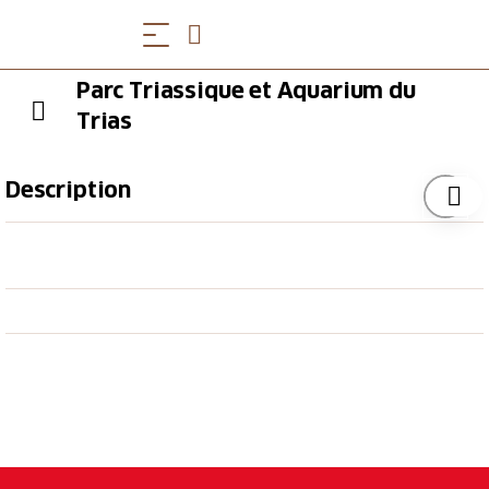
Parc Triassique et Aquarium du
Trias
Description
Plongez-vous dans l'ancienne mer triasique du Monte
San Giorgio, il y a 240 millions d'années, et admirez
de vos propres yeux les dinosaures, les poissons et
l'environnement de cette époque.
Une expérience immersive unique vous attend dans
la salle du Parc Triassique, équipée des dernières
visières Oculus. Vous pourrez même interagir avec
les animaux du Trias, les toucher de vos mains et
observer leurs moindres détails de près. Dans