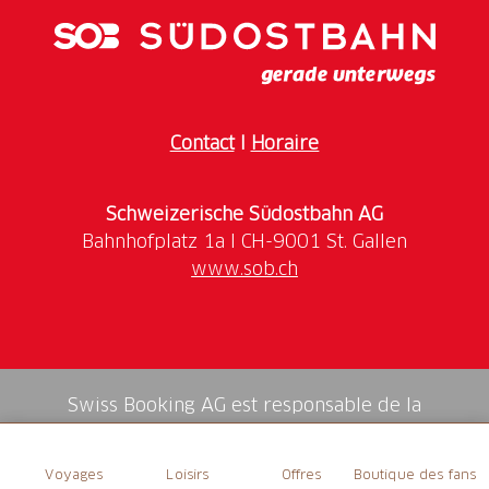
l'Aquarium du Trias : une immersion dans un monde
ancien qui a disparu depuis longtemps.
Contact
I
Horaire
Schweizerische Südostbahn AG
www.sob.ch
Swiss Booking AG est responsable de la
médiation de tous les services dans la shop.
Voyages
Loisirs
Offres
Boutique des fans