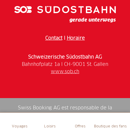
angebaut ist und gegenüber der ursprünglichen
Mauer vorspringt.
Öffnungszeiten
Der Obertorturm ist nur im Rahmen von geführten
Contact
I
Horaire
Touren zu besichtigen.
Schweizerische Südostbahn AG
www.sob.ch
Swiss Booking AG est responsable de la
médiation de tous les services dans la shop.
Voyages
Loisirs
Offres
Boutique des fans