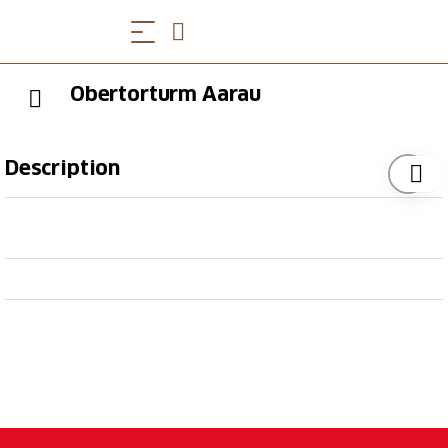
Obertorturm Aarau
Description
Der Obertorturm stammt aus dem 13. Jahrhundert,
und ist der besterhaltendste mittelalterliche Turm
der Schweiz. Im 15./16. Jahrhundert wurde er zur
Hochwacht aufgestockt.
Im Innern des Obertorturms befanden sich ein
Gefängnis und die Türmerwohnung. Im 9. Stockwerk
ist noch heute die eiserne Räderuhr von 1532 zu
bewundern, im Dachgeschoss ein Glockenspiel. Das
Obertor besteht aus einem Torhaus, das an den Turm