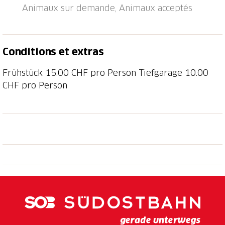
confortables. Intemporelles et épurées - avec un
Animaux sur demande, Animaux acceptés
confort de sommeil optimal pour nos invités. Une
infrastructure vélo complète avec station de lavage,
borne de recharge pour e-bike, boutique de pièces
Conditions et extras
détachées, machine à laver et sèche-linge, ainsi qu'un
check-in autonome 24h/24 et un parking gratuit,
Frühstück 15.00 CHF pro Person Tiefgarage 10.00
rendent votre séjour au Balga simple et agréable.
CHF pro Person
Grâce à différentes catégories de chambres, couples,
familles, voyageurs solos ou groupes d'amis
trouveront tous leur bonheur.
Dans notre restaurant Hedwig, nous proposons un
buffet de petit-déjeuner composé de spécialités
régionales, des menus faits maison le midi, et une
cuisine de partage inspirée de la nature le soir.