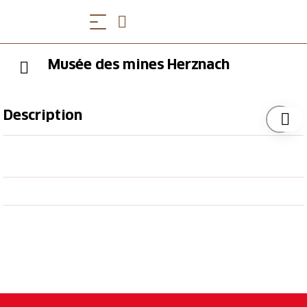
Musée des mines Herznach
Description
Ce musée a été ouvert en mai 2013 dans la plus
grande mine de fer de Suisse, célèbre pour son silo
et ses fossiles. Il vous donne une foule d'informations
sur les fossiles, la géologie et l'industrie minière.
target_blank:
Opening Hours
De avril à octobre, le premier dimanche de chaque