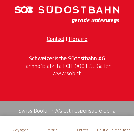
mois. Visites guidées hors des horaires sur demande.
Contact
I
Horaire
Schweizerische Südostbahn AG
www.sob.ch
Swiss Booking AG est responsable de la
médiation de tous les services dans la shop.
Voyages
Loisirs
Offres
Boutique des fans