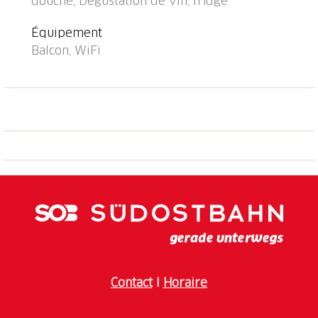
douche, Dégustation de vin, fridge
Équipement
Balcon, WiFi
Contact
I
Horaire