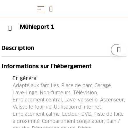
Mühleport 1
Description
Tramway "Wabern" 49.4 km, arrêt de bus
Informations sur l'hébergement
"Adelboden, Mühleport" 93 m, gare ferroviaire
"Kandersteg" 8.3 km, ferry-boat "Faulensee (See)"
En général
23.3 km.
Adapté aux familles, Place de parc, Garage,
Lave-linge, Non-fumeurs, Télévision,
Emplacement central, Lave-vaisselle, Ascenseur,
Vaisselle fournie, Utilisation d'internet,
Emplacement calme, Lecteur DVD, Piste de luge
à proximité, Compartiment congélateur, Bain /